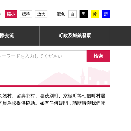
小
縮小
標準
放大
配色
白
黑
黃
藍
際交流
町政及城鎮發展
検索
真剋村、留壽都村、喜茂別町、京極町等七個町村居
詢員為您提供協助。如有任何疑問，請隨時與我們聯