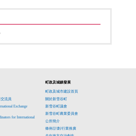
0
町政及城鎮發展
町政及城市建設首頁
際交流員
關於新雪谷町
ernational Exchange
新雪谷町議會
新雪谷町農業委員會
ators for International
公所簡介
條例/計劃/行業推廣
走向地方自治創生