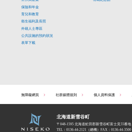
保險和年金
育兒和教育
衛生福利及長照
外籍人士專區
公共設施的預約狀況
表單下載
無障礙網頁
社群媒體規則
個人資料保護
北海道新雪谷町
〒048-1595
北海道虻田郡新雪谷町富士見55番地
TEL：
0136-44-2121
（總機）
FAX：0136-44-3500