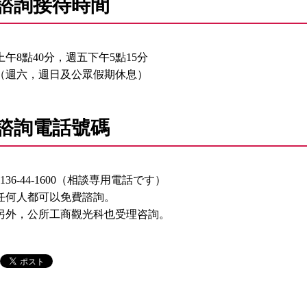
諮詢接待時間
上午8點40分，週五下午5點15分
（週六，週日及公眾假期休息）
諮詢電話號碼
0136-44-1600（相談専用電話です）
任何人都可以免費諮詢。
另外，公所工商觀光科也受理咨詢。